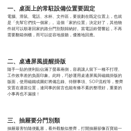
一、桌面上的常駐設備位置要固定
電腦、滑鼠、電話、水杯、文件區，要規劃在既定位置上，也就
是「先幫它們找一個家」。這個「家的位置」決定好了，其他物
件就可以順著回家的路分門別類歸納好。當電話鈴聲響起，不再
需要翻箱倒櫃，而可以從容地接聽，優雅地回應。
二、桌邊屏風提醒掛版
隨手一貼的便利貼佔滿了螢幕兩側，容易讓人留下一種不打理、
工作效率差的負面印象。此時，巧妙運用桌邊屏風與磁鐵掛版的
版面，使用磁鐵或圖釘將備忘錄、待辦事項、SOP流程等，整齊
安置在適當位置，連同事的留言也能有條不紊的整理好，重要的
小事再也不漏接！
三、抽屜要分門別類
抽屜最害怕隨便亂塞，看外觀貌似整齊，打開抽屜卻像百寶箱一