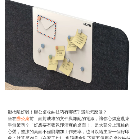
斷捨離好難！辦公桌收納技巧有哪些? 還能怎麼做？
坐在
辦公桌
前，面對成堆的文件與雜亂的電線，讓你心煩意亂束
手無策嗎？「好想要有張乾淨清爽的桌面！」是大部分上班族的
心聲，整潔的桌面不僅能增加工作效率，也可以給主管一個好印
象；就算是WFH(在家工作)，也該學會以下這五個辦公桌收納技