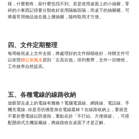
樣，什麼都有，卻什麼也找不到。若是使用桌面上的小抽屜，零
碎的小東西記得要分類收好並用隔板區隔；而桌下的抽屜櫃，可
將最常用物品放在最上層抽屜，隨時取用才方便。
四、文件定期整理
每周檢視桌上文件去留，將處理好的文件歸檔收好，待辦文件可
以依照
辦公室風水
原則「左高右低」排列整齊，文件一目暸然，
工作效率自然提高。
五、各種電線的線路收納
放眼望去桌上的電線有幾條？電腦電源線、網路線、電話線、手
機充電線…你是否彷彿置身在電線叢林？在線路收納上，要留意
不要折疊電線以防過熱，重點在於「不打結、方便插拔」，可搭
配懸掛式主機架藏線，將線路收在桌面下才是正解。