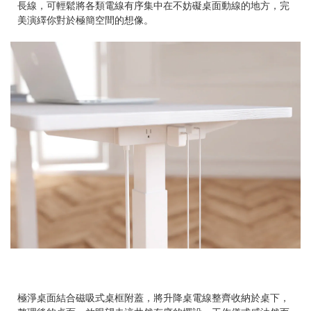
長線，可輕鬆將各類電線有序集中在不妨礙桌面動線的地方，完
美演繹你對於極簡空間的想像。
極淨桌面結合磁吸式桌框附蓋，將升降桌電線整齊收納於桌下，