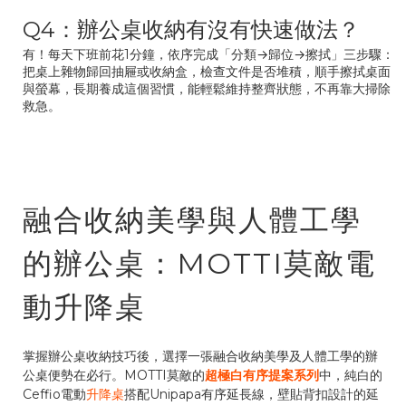
Q4：辦公桌收納有沒有快速做法？
有！每天下班前花1分鐘，依序完成「分類→歸位→擦拭」三步驟：
把桌上雜物歸回抽屜或收納盒，檢查文件是否堆積，順手擦拭桌面
與螢幕，長期養成這個習慣，能輕鬆維持整齊狀態，不再靠大掃除
救急。
融合收納美學與人體工學
的辦公桌：MOTTI莫敵電
動升降桌
掌握辦公桌收納技巧後，選擇一張融合收納美學及人體工學的辦
公桌便勢在必行。MOTTI莫敵的
超極白有序提案系列
中，純白的
Ceffio電動
升降桌
搭配Unipapa有序延長線，壁貼背扣設計的延