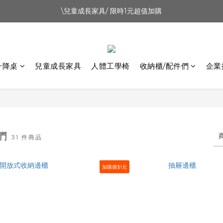
\兒童成長家具/ 限時1元超值加購
新會員首購禮500元
07.28-08.09 感爸Day 88節優惠｜升降桌9折
新會員首購禮500元
升降桌
兒童成長家具
人體工學椅
收納櫃/配件們
企業
件們
31 件商品
加購價$1元