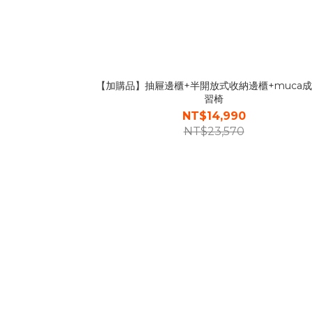
【加購品】抽屜邊櫃+半開放式收納邊櫃+muca
習椅
NT$14,990
NT$23,570