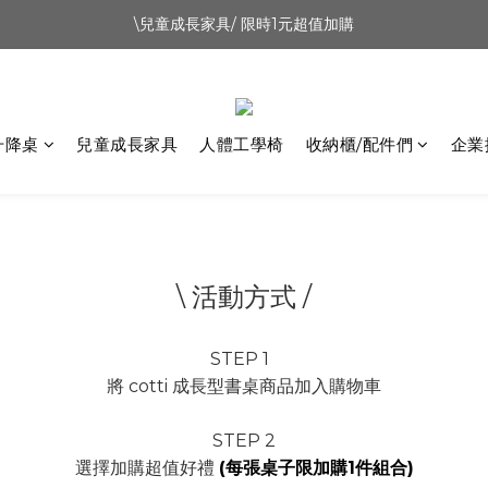
\兒童成長家具/ 限時1元超值加購
新會員首購禮500元
07.28-08.09 感爸Day 88節優惠｜升降桌9折
新會員首購禮500元
升降桌
兒童成長家具
人體工學椅
收納櫃/配件們
企業
\ 活動方式 /
STEP 1
將 cotti 成長型書桌商品加入購物車
STEP 2
選擇加購超值好禮
(每張桌子限加購1件組合)