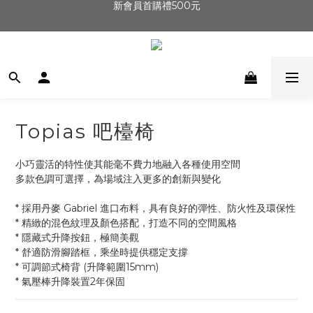
新會員首購禮500元
新會員首購禮500元
\兒童成長家具/ 限時1元超值加購
07.28-08.09 感爸Day 88節優惠｜升降桌9折
新會員首購禮500元
Topias 吧檯椅
小巧靈活的特性使其能毫不費力地融入各種使用空間
多款色調可選擇，為場域注入更多的創新與變化
* 採用丹麥 Gabriel 進口布料，具有良好的彈性、防火性及環保性
* 精緻的混色紋理及顏色搭配，打造不同的空間風格
* 隱藏式升降按鈕，極簡美觀
* 舒適防滑腳踏框，乘坐時提供穩定支撐
* 可調節式椅背 (升降範圍15mm)
* 氣壓棒升降裝置2年保固