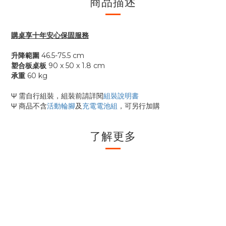
商品描述
購桌享十年安心保固服務
升降範圍
46.5-75.5 cm
塑合板桌板
90 x 50 x 1.8 cm
承重
60 kg
Ψ 需自行組裝，組裝前請詳閱
組裝說明書
Ψ 商品不含
活動輪腳
及
充電電池組
，可另行加購
了解更多