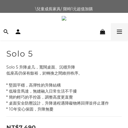
\兒童成長家具/ 限時1元超值加購
新會員首購禮500元
07.28-08.09 感爸Day 88節優惠｜升降桌9折
新會員首購禮500元
Solo 5
Solo 5 升降桌几，寬闊桌面、沉穩升降
低座高仍保有餘裕，於轉換之間維持秩序。
* 堅固平穩，高彈性的升降結構
* 低噪音馬達，無縫融入日常生活不干擾
* 簡約輕巧的手控器，調整高度更直覺
* 桌面安全防壓設計，升降過程遇障礙物將回彈並停止運作
* 10年安心保固，升降無憂
NT$7,490