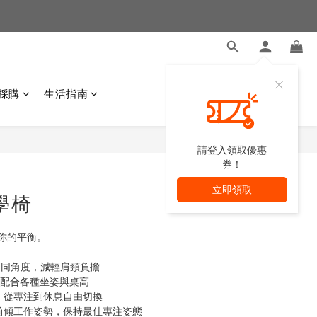
採購
生活指南
請登入領取優惠
券！
立即領取
工學椅
你的平衡。
合不同角度，減輕肩頸負擔
靈活配合各種坐姿與桌高
，從專注到休息自由切換
合前傾工作姿勢，保持最佳專注姿態