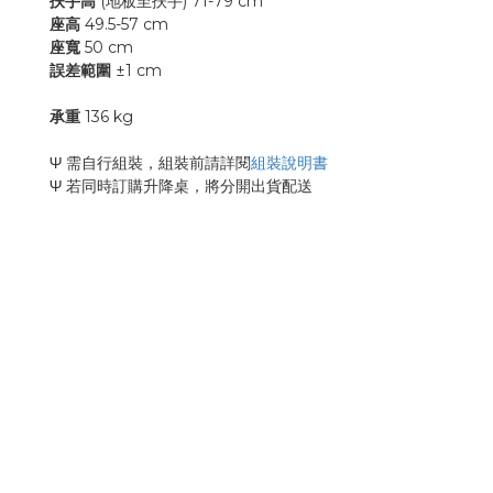
扶手高
(地板至扶手) 71-79 cm
座高
49.5-57 cm
座寬
50 cm
誤差範圍
±1 cm
承重
136 kg
Ψ 需自行組裝，組裝前請詳閱
組裝說明書
Ψ 若同時訂購升降桌，將分開出貨配送