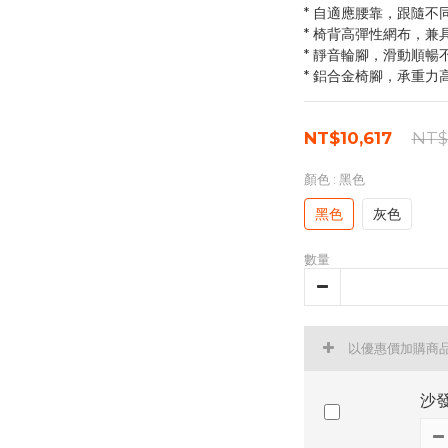
* 自適應腰靠，跟隨
* 椅背高彈性網布，兼
* 靜音輪腳，滑動順暢
* 鋁合金椅腳，承重力
NT$10,617
NT$
顏色
: 黑色
黑色
灰色
數量
以優惠價加購商
沙發