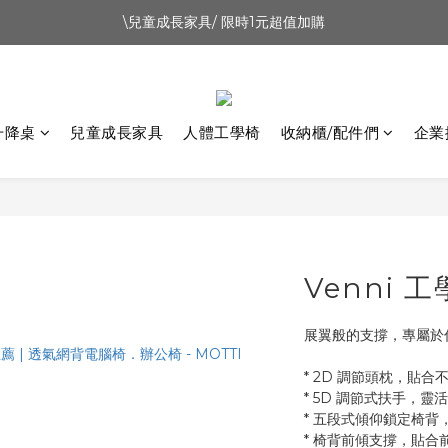
\兒童成長家具/ 限時1元超值加購
新會員首購禮500元
07.28-08.09 感爸Day 88節優惠｜升降桌9折
新會員首購禮500元
升降桌
兒童成長家具
人體工學椅
收納櫃/配件們
企業
Venni 
展翼般的支撐，專屬於
* 2D 調節頭枕，貼
* 5D 調節式扶手，
* 五段式傾仰鎖定椅背
* 椅背前傾支撐，貼