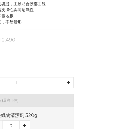
不同姿態，主動貼合腰部曲線
具支撐性與高透氣性
不傷地板
高，不易變形
12,490
品
(最多 1 件)
織物清潔劑 320g