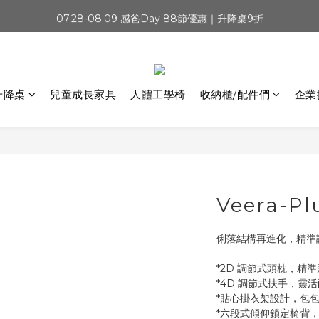
07.28-08.09 感爸Day 88節優惠｜升降桌9折
新會員首購禮500元
新會員首購禮500元
升降桌
兒童成長家具
人體工學椅
收納櫃/配件們
企業
Veera-
俐落結構再進化，精準
*2D 調節式頭枕，精
*4D 調節式扶手，靈
*貼心掛衣架設計，包
*六段式傾仰鎖定椅背