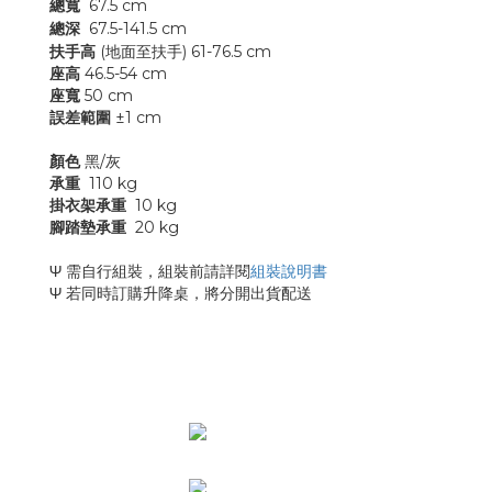
總寬
67.5 cm
總深
67.5-141.5
cm
扶手高
(地面至扶手) 61-76.5 cm
座高
46.5-54 cm
座寬
50 cm
誤差範圍
±1 cm
顏色
黑/灰
承重
110 kg
掛衣架承重
10 kg
腳踏墊承重
20 kg
Ψ 需自行組裝，組裝前請詳閱
組裝說明書
Ψ 若同時訂購升降桌，將分開出貨配送