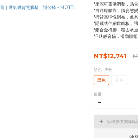
*座深可靈活調整，貼
*自適應腰靠，隨姿態
*椅背高彈性網布，兼
*隱藏式伸縮歇腳板，
*鋁合金椅腳，穩固承
*PU 靜音輪，滑動順
NT$12,741
N
顏色
: 黑色
黑色
灰色
數量
以優惠價加購商
沙發