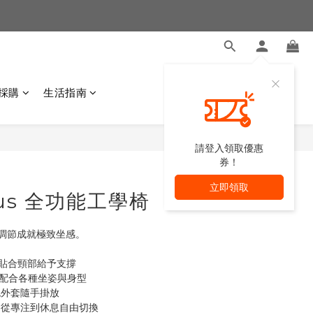
採購
生活指南
請登入領取優惠
券！
立即領取
Plus 全功能工學椅
調節成就極致坐感。
準貼合頸部給予支撐
活配合各種坐姿與身型
包外套隨手掛放
，從專注到休息自由切換