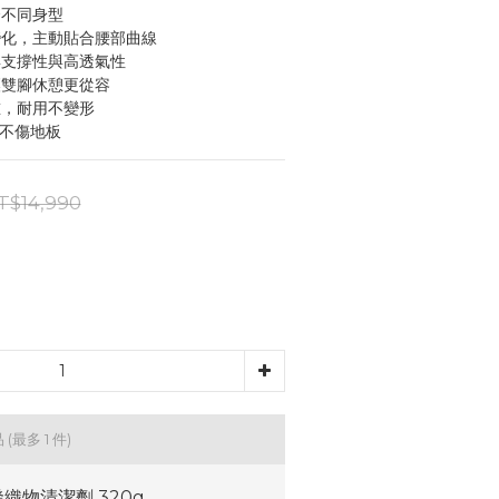
合不同身型
變化，主動貼合腰部曲線
具支撐性與高透氣性
讓雙腳休憩更從容
重，耐用不變形
暢不傷地板
T$14,990
品
(最多 1 件)
織物清潔劑 320g